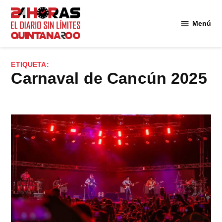
Saltar
al
Menú
Diario 24
contenido
Horas
Quintana
ETIQUETA:
Roo
Carnaval de Cancún 2025