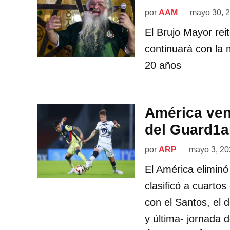
por
AAM
mayo 30, 
El Brujo Mayor rei
continuará con la
20 años
América ven
del Guard1a
por
ARP
mayo 3, 20
El América eliminó
clasificó a cuartos
con el Santos, el 
y última- jornada