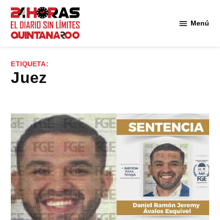
Saltar
al
Menú
Diario 24
contenido
Horas
Quintana
ETIQUETA:
Roo
juez