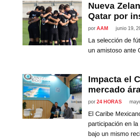
Nueva Zelan
Qatar por in
por
AAM
junio 19, 
La selección de f
un amistoso ante Q
Impacta el 
mercado ár
por
24 HORAS
mayo
El Caribe Mexican
participación en la
bajo un mismo reci