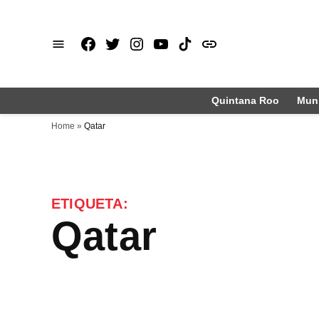
Saltar
al
Facebook
X
Instagram
Youtube
TikTok
issuu
contenido
Quintana Roo
Muni
Home
»
Qatar
ETIQUETA:
Qatar