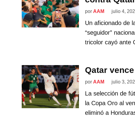
por
AAM
julio 4, 20
Un aficionado de l
“seguidor” naciona
tricolor cayó ante
Qatar vence
por
AAM
julio 3, 20
La selección de fút
la Copa Oro al ven
eliminó a Hondura