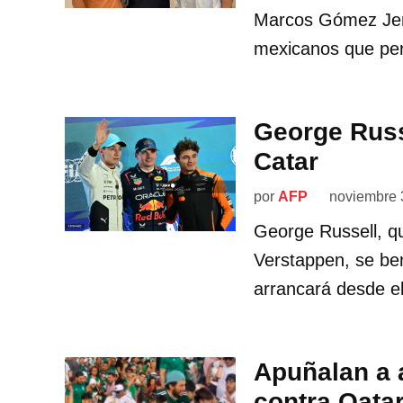
Marcos Gómez Jere
mexicanos que pe
George Russe
Catar
por
AFP
noviembre 
George Russell, q
Verstappen, se ben
arrancará desde el
Apuñalan a 
contra Qata