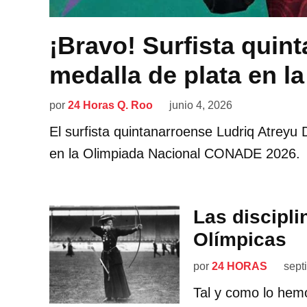
¡Bravo! Surfista quin
medalla de plata en l
por
24 Horas Q. Roo
junio 4, 2026
El surfista quintanarroense Ludriq Atreyu
en la Olimpiada Nacional CONADE 2026.
Las discipli
Olímpicas
por
24 HORAS
sept
Tal y como lo hemo