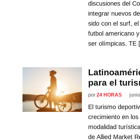
discusiones del Co
integrar nuevos de
sido con el surf, e
futbol americano y
ser olímpicas. TE 
Latinoaméri
para el turi
por
24 HORAS
juni
El turismo deport
crecimiento en los
modalidad turístic
de Allied Market R