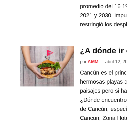
promedio del 16.1%
2021 y 2030, impu
restringió los des
¿A dónde ir
por
AMM
abril 12, 2
Cancún es el princ
hermosas playas d
paisajes pero si h
¿Dónde encuentro l
de Cancún, especí
Cancun, Zona Hote