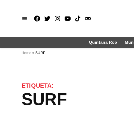
Saltar
al
Facebook
X
Instagram
Youtube
TikTok
issuu
contenido
Quintana Roo
Muni
Home
»
SURF
ETIQUETA:
SURF