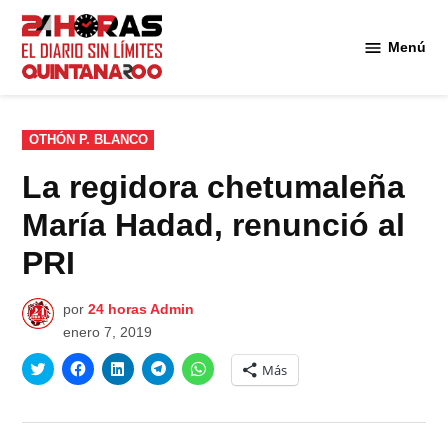
Saltar
al
Menú
Diario 24
contenido
Horas
Quintana
Roo
PUBLICADO
OTHÓN P. BLANCO
EN
La regidora chetumaleña
María Hadad, renunció al
PRI
por
24 horas Admin
enero 7, 2019
Haz
Haz
Haz
Haz
Haz
Más
clic
clic
clic
clic
clic
para
para
para
para
para
compartir
compartir
compartir
compartir
compartir
en
en
en
en
en
Twitter
Facebook
LinkedIn
Telegram
WhatsApp
(Se
(Se
(Se
(Se
(Se