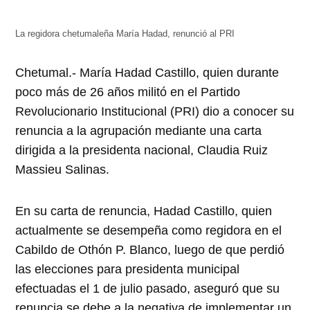
abre
abre
abre
abre
abre
en
en
en
en
en
una
una
una
una
una
ventana
ventana
ventana
ventana
ventana
La regidora chetumaleña María Hadad, renunció al PRI
nueva)
nueva)
nueva)
nueva)
nueva)
Chetumal.- María Hadad Castillo, quien durante
poco más de 26 años militó en el Partido
Revolucionario Institucional (PRI) dio a conocer su
renuncia a la agrupación mediante una carta
dirigida a la presidenta nacional, Claudia Ruiz
Massieu Salinas.
En su carta de renuncia, Hadad Castillo, quien
actualmente se desempeña como regidora en el
Cabildo de Othón P. Blanco, luego de que perdió
las elecciones para presidenta municipal
efectuadas el 1 de julio pasado, aseguró que su
renuncia se debe a la negativa de implementar un