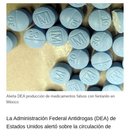
abre
abre
abre
abre
abre
en
en
en
en
en
una
una
una
una
una
ventana
ventana
ventana
ventana
ventana
nueva)
nueva)
nueva)
nueva)
nueva)
Alerta DEA producción de medicamentos falsos con fentanilo en
México
La Administración Federal Antidrogas (DEA) de
Estados Unidos alertó sobre la circulación de