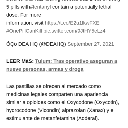
5 pills with
#fentanyl
contain a potentially lethal
dose. For more
information, visit
https://t.co/E2u1lkwFXE
#OnePillCanKill
pic.twitter.com/9JtHY5eLz4
ÔÇö DEA HQ (@DEAHQ)
September 27, 2021
LEER MáS:
Tulum: Tras operativo aseguran a
nueve personas, armas y droga
Las pastillas se ofrecen al mercado como
medicinas legales comparten una apariencia
similar a opioides como el Oxycodone (Oxycotin),
hydrocodone (Vicondin) alprazolan (Xanax) y el
estimulante de metanfetamina (Adderal).