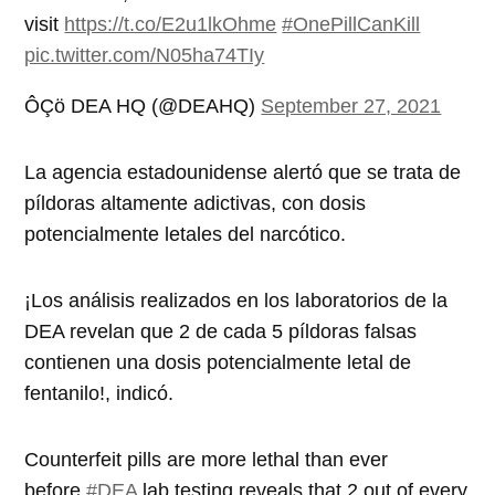
visit
https://t.co/E2u1lkOhme
#OnePillCanKill
pic.twitter.com/N05ha74TIy
ÔÇö DEA HQ (@DEAHQ)
September 27, 2021
La agencia estadounidense alertó que se trata de
píldoras altamente adictivas, con dosis
potencialmente letales del narcótico.
¡Los análisis realizados en los laboratorios de la
DEA revelan que 2 de cada 5 píldoras falsas
contienen una dosis potencialmente letal de
fentanilo!, indicó.
Counterfeit pills are more lethal than ever
before.
#DEA
lab testing reveals that 2 out of every