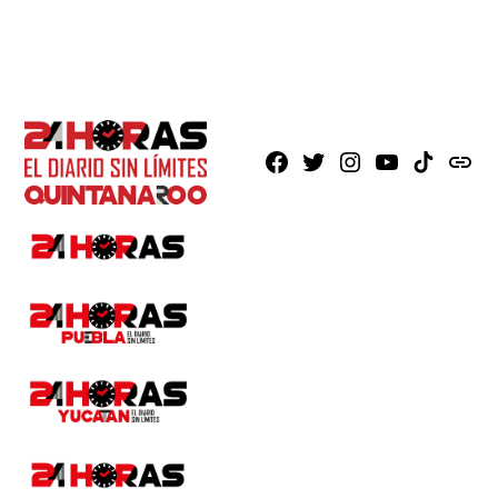
Facebook
X
Instagram
Youtube
TikTok
issuu