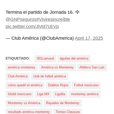
Termina el partido de Jornada 16. 🦅
@GNPseguros
#Viviresincreíble
pic.twitter.com/Jlytd7cEVp
— Club América (@ClubAmerica)
April 17, 2025
ETIQUETADO:
001carrusel
águilas del américa
américa monterrey
América vs Monterrey
Atlético San Luis
Club América
club de futbol américa
cómo quedó el américa
Diablos Rojos
Futbol mexicano
fútobl mexicano
Liga MX
Liguilla
monterrey américa
Monterrey vs América
Rayados de Monterrey
resultado américa monterrey
Torneo Clausura