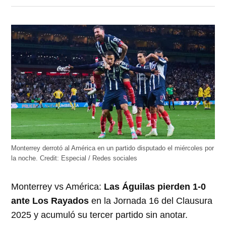
en
en
en
en
en
Twitter
Facebook
LinkedIn
Telegram
WhatsApp
(Se
(Se
(Se
(Se
(Se
abre
abre
abre
abre
abre
en
en
en
en
en
una
una
una
una
una
ventana
ventana
ventana
ventana
ventana
nueva)
nueva)
nueva)
nueva)
nueva)
Monterrey derrotó al América en un partido disputado el miércoles por
la noche.
Credit:
Especial / Redes sociales
Monterrey vs América:
Las Águilas pierden 1-0
ante Los Rayados
en la Jornada 16 del Clausura
2025 y acumuló su tercer partido sin anotar.