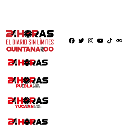
Facebook
X
Instagram
Youtube
TikTok
issuu