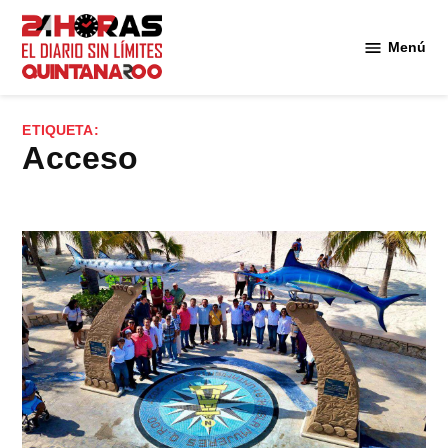
Saltar
al
Menú
Diario 24
contenido
Horas
Quintana
ETIQUETA:
Roo
acceso