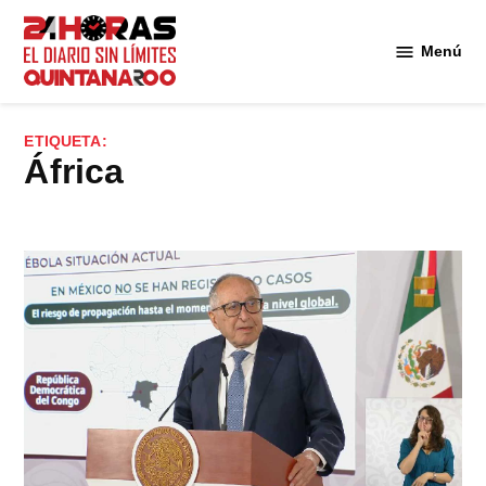
Saltar
al
Menú
Diario 24
contenido
Horas
Quintana
ETIQUETA:
Roo
África