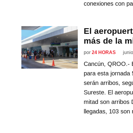
conexiones con pa
El aeropuer
más de la m
por
24 HORAS
juni
Cancún, QROO.- El
para esta jornada 
serán arribos, seg
Sureste. El aerop
mitad son arribos
llegadas, 103 son 