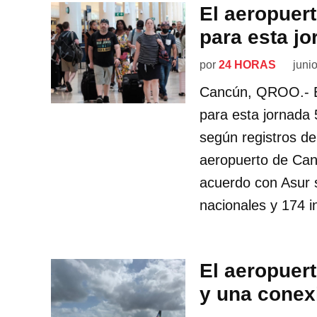
El aeropuer
para esta jo
por
24 HORAS
juni
Cancún, QROO.- El
para esta jornada 
según registros de
aeropuerto de Can
acuerdo con Asur s
nacionales y 174 i
El aeropuer
y una conex