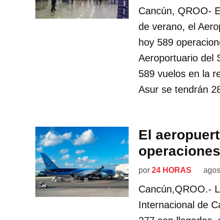
Cancún, QROO- En 
de verano, el Aero
hoy 589 operacione
Aeroportuario del 
589 vuelos en la r
Asur se tendrán 2
El aeropuer
operacione
por
24 HORAS
agos
Cancún,QROO.- La
Internacional de 