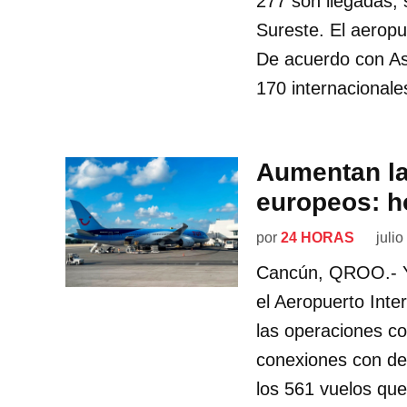
277 son llegadas, 
Sureste. El aerop
De acuerdo con As
170 internacionale
Aumentan la
europeos: h
por
24 HORAS
juli
Cancún, QROO.- Y
el Aeropuerto Int
las operaciones co
conexiones con de
los 561 vuelos qu