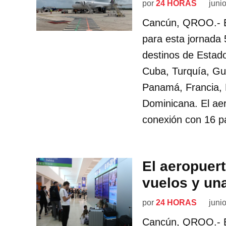
por
24 HORAS
juni
Cancún, QROO.- El
para esta jornada
destinos de Estad
Cuba, Turquía, Gu
Panamá, Francia, 
Dominicana. El ae
conexión con 16 p
El aeropuer
vuelos y un
por
24 HORAS
juni
Cancún, QROO.- El