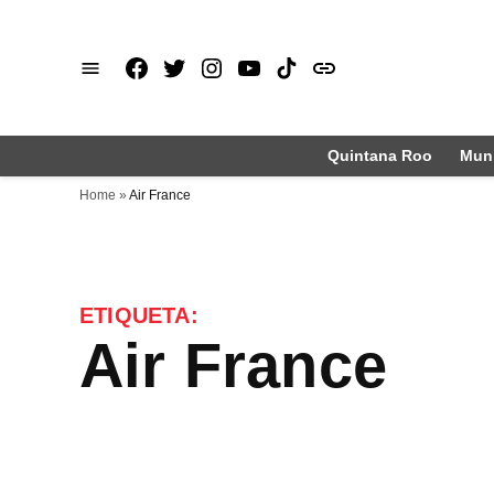
Saltar
al
Facebook
X
Instagram
Youtube
TikTok
issuu
contenido
Quintana Roo
Muni
Home
»
Air France
ETIQUETA:
Air France