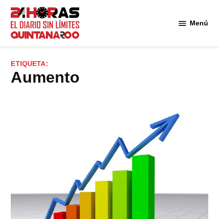
Saltar
al
Menú
Diario 24
contenido
Horas
Quintana
ETIQUETA:
Roo
aumento