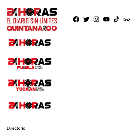
Facebook
X
Instagram
Youtube
TikTok
issuu
Directorio