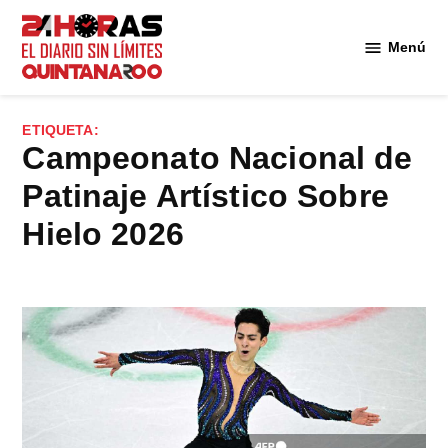
Saltar
al
Menú
Diario 24
contenido
Horas
Quintana
ETIQUETA:
Roo
Campeonato Nacional de
Patinaje Artístico Sobre
Hielo 2026