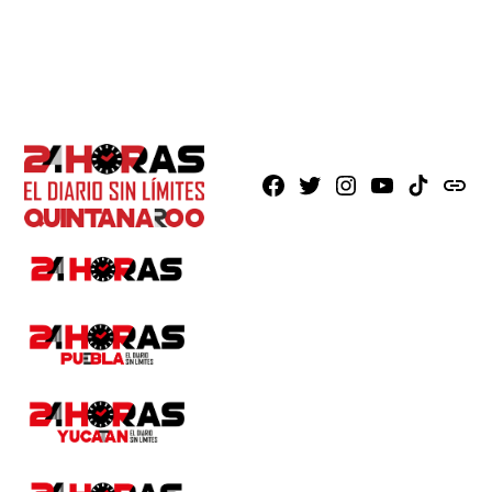
Facebook
X
Instagram
Youtube
TikTok
issuu