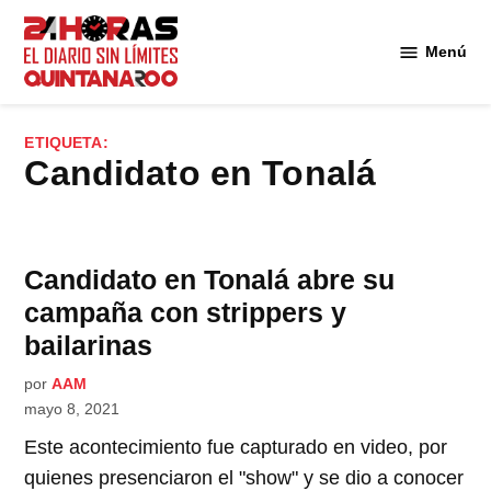
Saltar
al
Menú
Diario 24
contenido
Horas
Quintana
ETIQUETA:
Roo
Candidato en Tonalá
Candidato en Tonalá abre su
campaña con strippers y
bailarinas
por
AAM
mayo 8, 2021
Este acontecimiento fue capturado en video, por
quienes presenciaron el "show" y se dio a conocer