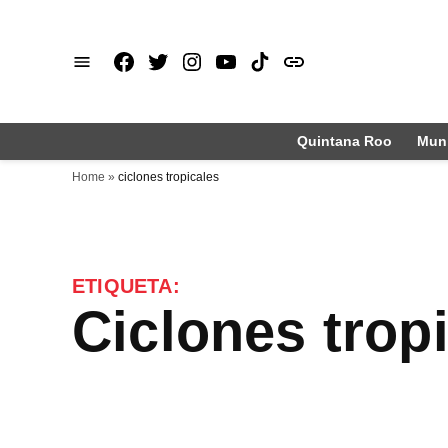
Saltar
al
Facebook
X
Instagram
Youtube
TikTok
issuu
contenido
Quintana Roo
Muni
Home
»
ciclones tropicales
ETIQUETA:
ciclones trop