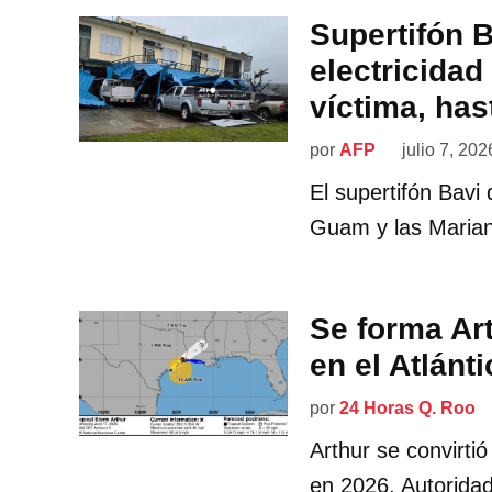
Supertifón B
electricidad
víctima, has
por
AFP
julio 7, 202
El supertifón Bavi 
Guam y las Marian
Se forma Art
en el Atlánt
por
24 Horas Q. Roo
Arthur se convirtió
en 2026. Autorida