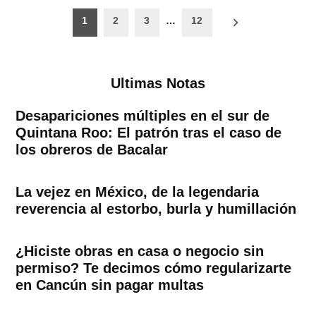
Paginación
1
2
3
…
12
de
entradas
Ultimas Notas
Desapariciones múltiples en el sur de
Quintana Roo: El patrón tras el caso de
los obreros de Bacalar
La vejez en México, de la legendaria
reverencia al estorbo, burla y humillación
¿Hiciste obras en casa o negocio sin
permiso? Te decimos cómo regularizarte
en Cancún sin pagar multas