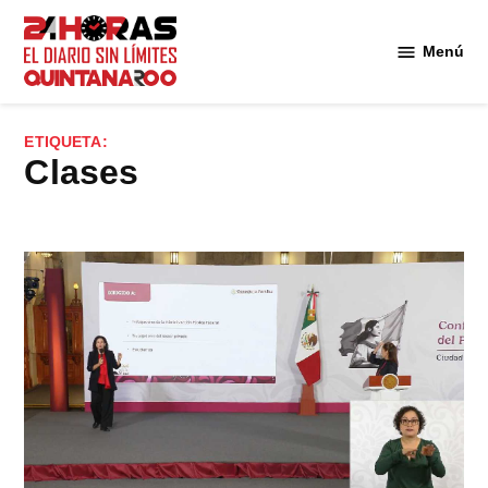
Saltar
al
Menú
Diario 24
contenido
Horas
Quintana
ETIQUETA:
Roo
Clases