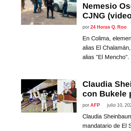
Nemesio Ose
CJNG (video
por
24 Horas Q. Roo
En Colima, element
alias El Chalamán
alias "El Mencho".
Claudia She
con Bukele 
por
AFP
julio 10, 2
Claudia Sheinbaum,
mandatario de El S