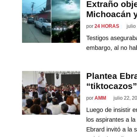
Extraño obje
Michoacán y
por
24 HORAS
juli
Testigos aseguraba
embargo, al no ha
Plantea Ebra
“tiktocazos”
por
AMM
julio 22, 2
Luego de insistir 
los aspirantes a la
Ebrard invitó a la