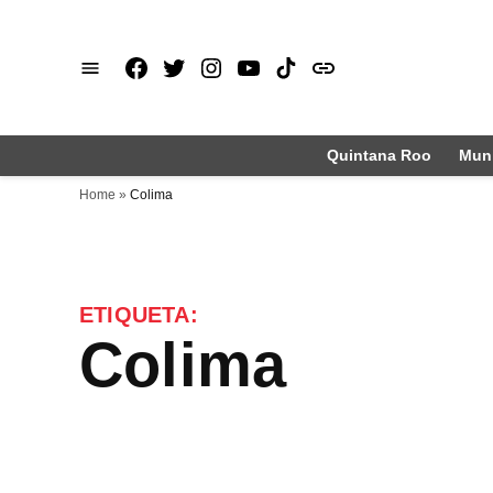
Saltar
al
Facebook
X
Instagram
Youtube
TikTok
issuu
contenido
Quintana Roo
Muni
Home
»
Colima
ETIQUETA:
Colima