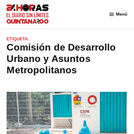
Saltar
al
Menú
Diario 24
contenido
Horas
Quintana
ETIQUETA:
Roo
Comisión de Desarrollo
Urbano y Asuntos
Metropolitanos