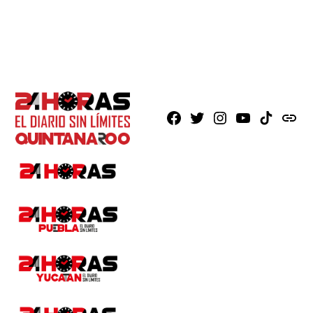
Facebook
X
Instagram
Youtube
TikTok
issuu