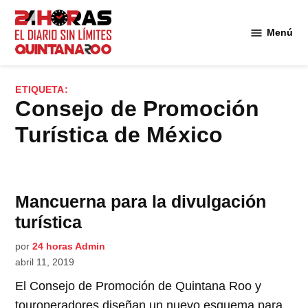
Saltar
al
Menú
Diario 24
contenido
Horas
Quintana
ETIQUETA:
Roo
Consejo de Promoción
Turística de México
Mancuerna para la divulgación
turística
por
24 horas Admin
abril 11, 2019
El Consejo de Promoción de Quintana Roo y
touroperadores diseñan un nuevo esquema para