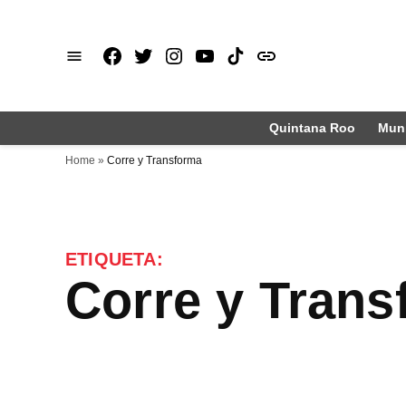
Saltar
al
Facebook
X
Instagram
Youtube
TikTok
issuu
contenido
Quintana Roo
Muni
Home
»
Corre y Transforma
ETIQUETA:
Corre y Tran