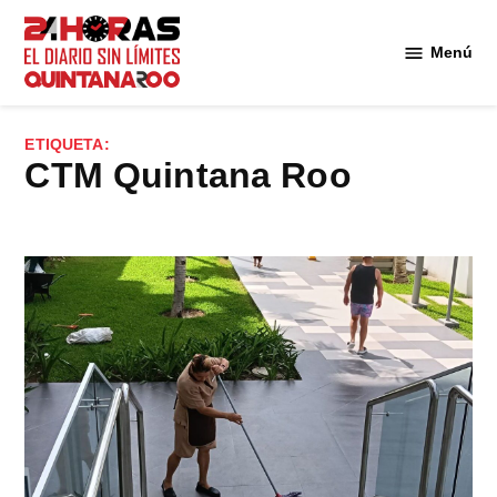
Saltar
al
Menú
Diario 24
contenido
Horas
Quintana
ETIQUETA:
Roo
CTM Quintana Roo