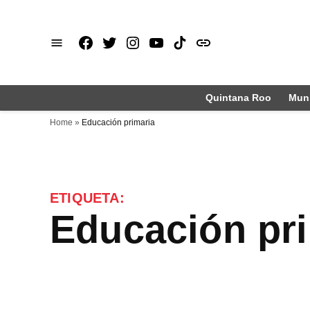
Saltar
al
Facebook
X
Instagram
Youtube
TikTok
issuu
contenido
Quintana Roo
Muni
Home
»
Educación primaria
ETIQUETA:
Educación pr