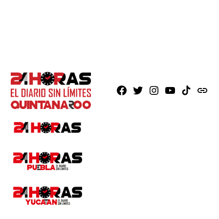
Facebook
X
Instagram
Youtube
TikTok
issuu