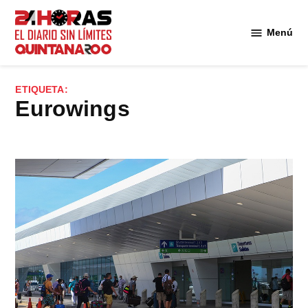
Saltar
al
Menú
Diario 24
contenido
Horas
Quintana
ETIQUETA:
Roo
Eurowings