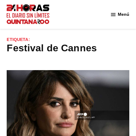
Saltar
al
Menú
Diario 24
contenido
Horas
Quintana
ETIQUETA:
Roo
Festival de Cannes