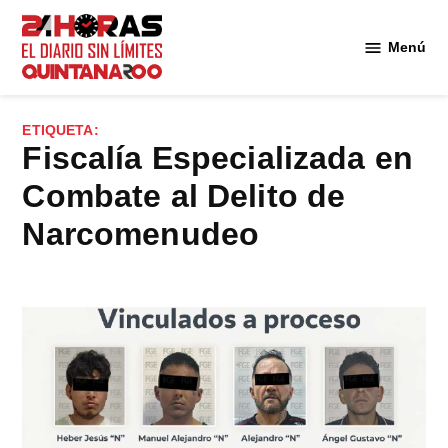
Saltar
al
Menú
Diario 24
contenido
Horas
Quintana
ETIQUETA:
Roo
Fiscalía Especializada en
Combate al Delito de
Narcomenudeo