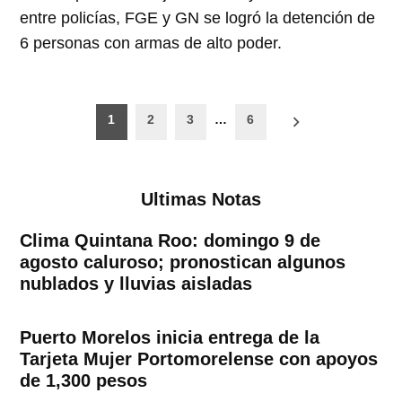
entre policías, FGE y GN se logró la detención de
6 personas con armas de alto poder.
Paginación
1
2
3
…
6
de
entradas
Ultimas Notas
Clima Quintana Roo: domingo 9 de
agosto caluroso; pronostican algunos
nublados y lluvias aisladas
Puerto Morelos inicia entrega de la
Tarjeta Mujer Portomorelense con apoyos
de 1,300 pesos