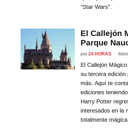
“Star Wars”.
El Callejón 
Parque Nauc
por
24 HORAS
febr
El Callejón Mágico
su tercera edición
más. Aquí te cont
ediciones teniendo
Harry Potter regre
interesados en la
totalmente mágica,