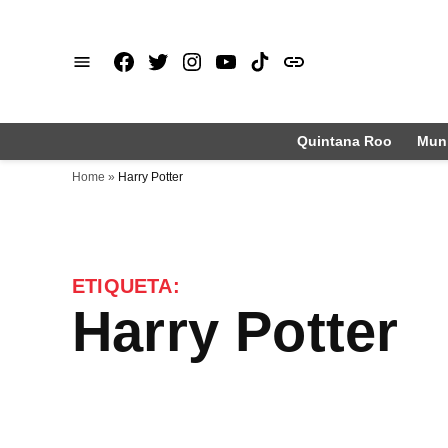
Saltar
al
Facebook
X
Instagram
Youtube
TikTok
issuu
contenido
Quintana Roo
Muni
Home
»
Harry Potter
ETIQUETA:
Harry Potter