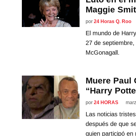
Maggie Smit
por
24 Horas Q. Roo
El mundo de Harry 
27 de septiembre, 
McGonagall.
Muere Paul G
“Harry Potte
por
24 HORAS
marz
Las noticias trist
después de que se 
quien participó en