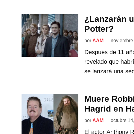
¿Lanzarán u
Potter?
por
AAM
noviembre 
Después de 11 años
revelado que habrí
se lanzará una sec
Muere Robbie
Hagrid en Ha
por
AAM
octubre 14
El actor Anthony 