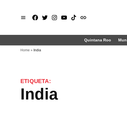
Saltar
al
Facebook
X
Instagram
Youtube
TikTok
issuu
contenido
Quintana Roo
Muni
Home
»
India
ETIQUETA:
India