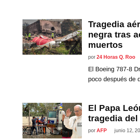
Tragedia aér
negra tras a
muertos
por
24 Horas Q. Roo
El Boeing 787-8 Dr
poco después de d
El Papa Leó
tragedia del
por
AFP
junio 12, 2