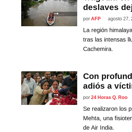
deslaves de
por
AFP
agosto 27,
La región himalay
tras las intensas 
Cachemira.
Con profundo
adiós a víct
por
24 Horas Q. Roo
Se realizaron los 
Mehta, una fisiote
de Air India.