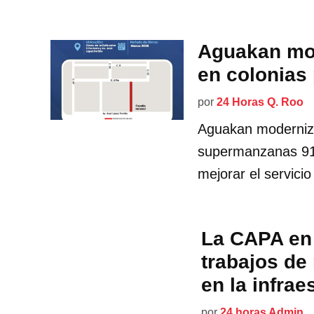
Aguakan mod
en colonias
por
24 Horas Q. Roo
Aguakan moderniza
supermanzanas 91
mejorar el servicio 
La CAPA en 
trabajos d
en la infrae
por
24 horas Admin