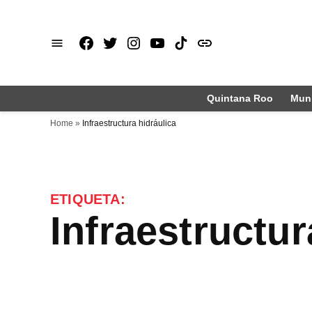
Saltar
al
Facebook
X
Instagram
Youtube
TikTok
issuu
contenido
Quintana Roo
Muni
Home
»
Infraestructura hidráulica
ETIQUETA:
Infraestructur