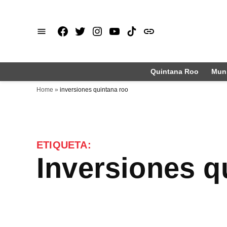
Saltar
al
Facebook
X
Instagram
Youtube
TikTok
issuu
contenido
Quintana Roo
Muni
Home
»
inversiones quintana roo
ETIQUETA:
inversiones q