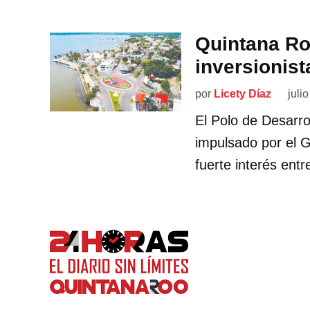
Quintana Roo
inversionis
por
Licety Díaz
juli
El Polo de Desarro
impulsado por el 
fuerte interés entr