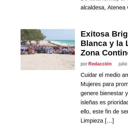
alcaldesa, Atene
Exitosa Brig
Blanca y la
Zona Contine
por
Redacción
juli
Cuidar el medio am
Mujeres para prom
genere bienestar y
isleñas es priorid
ello, este fin de 
Limpieza […]