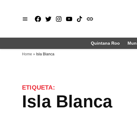
Saltar
al
Facebook
X
Instagram
Youtube
TikTok
issuu
contenido
Quintana Roo
Muni
Home
»
Isla Blanca
ETIQUETA:
Isla Blanca