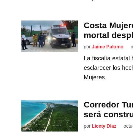
Costa Mujere
mortal desp
por
Jaime Palomo
n
La fiscalía estatal
esclarecer los hec
Mujeres.
Corredor Tu
será constr
por
Licety Díaz
octu