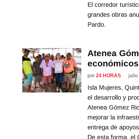
El corredor turíst
grandes obras anu
Pardo.
Atenea Góm
económicos 
por
24 HORAS
juli
Isla Mujeres, Quin
el desarrollo y pro
Atenea Gómez Ric
mejorar la infraes
entrega de apoyos
De esta forma, el