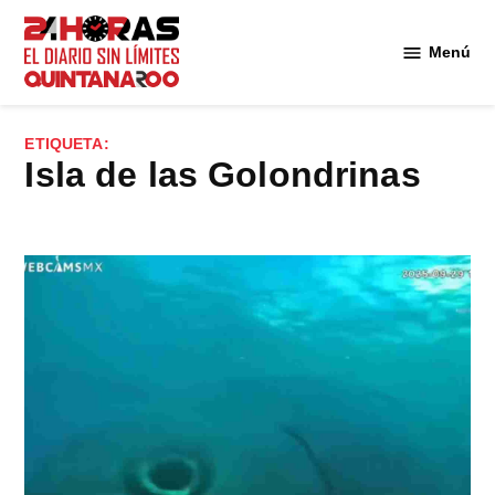
Saltar
al
Menú
Diario 24
contenido
Horas
Quintana
ETIQUETA:
Roo
Isla de las Golondrinas