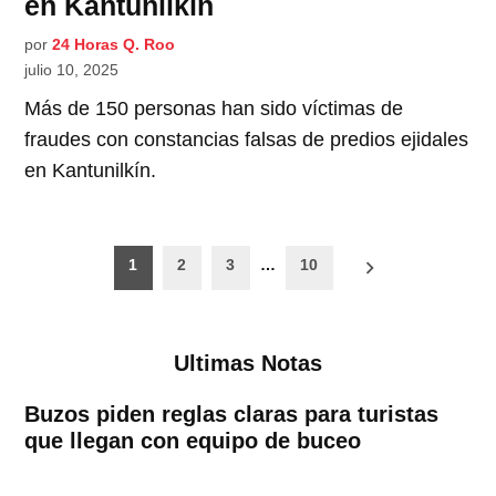
en Kantunilkín
por
24 Horas Q. Roo
julio 10, 2025
Más de 150 personas han sido víctimas de
fraudes con constancias falsas de predios ejidales
en Kantunilkín.
Paginación
1
2
3
…
10
de
entradas
Ultimas Notas
Buzos piden reglas claras para turistas
que llegan con equipo de buceo