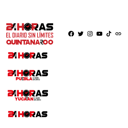
Facebook
X
Instagram
Youtube
TikTok
issuu