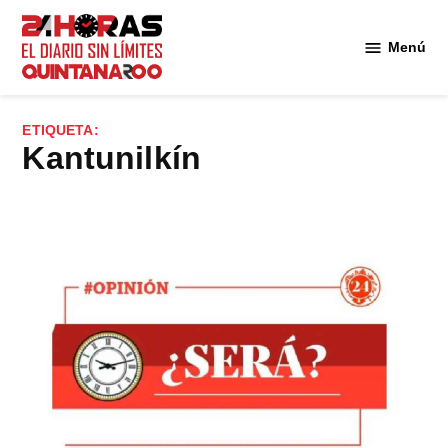
Saltar
al
Menú
Diario 24
contenido
Horas
Quintana
ETIQUETA:
Roo
Kantunilkín