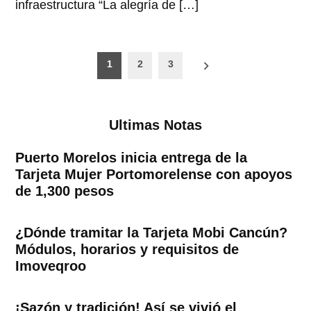
infraestructura “La alegría de […]
Paginación
1
2
3
de
entradas
Ultimas Notas
Puerto Morelos inicia entrega de la
Tarjeta Mujer Portomorelense con apoyos
de 1,300 pesos
¿Dónde tramitar la Tarjeta Mobi Cancún?
Módulos, horarios y requisitos de
Imoveqroo
¡Sazón y tradición! Así se vivió el