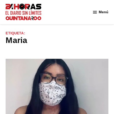
Saltar
al
Menú
Diario 24
contenido
Horas
Quintana
ETIQUETA:
Roo
Maria