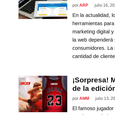
por
ARP
julio 16, 2
En la actualidad, 
herramientas para l
marketing digital y
la web dependerá s
consumidores. La m
cantidad de client
¡Sorpresa! M
de la edici
por
AMM
julio 13, 2
El famoso jugador 