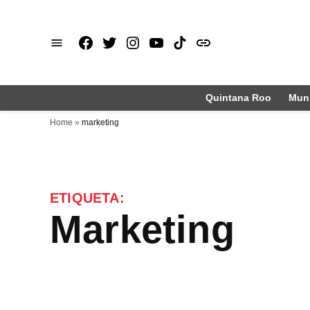
Saltar
al
Facebook
X
Instagram
Youtube
TikTok
issuu
contenido
Quintana Roo
Muni
Home
»
marketing
ETIQUETA:
marketing