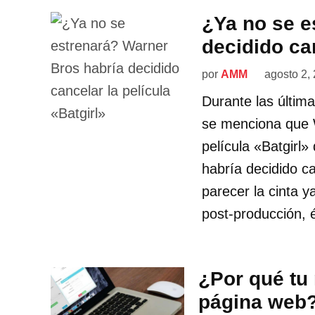
¿Ya no se e
decidido can
por
AMM
agosto 2,
Durante las últim
se menciona que W
película «Batgirl
habría decidido ca
parecer la cinta y
post-producción, é
¿Por qué tu
página web