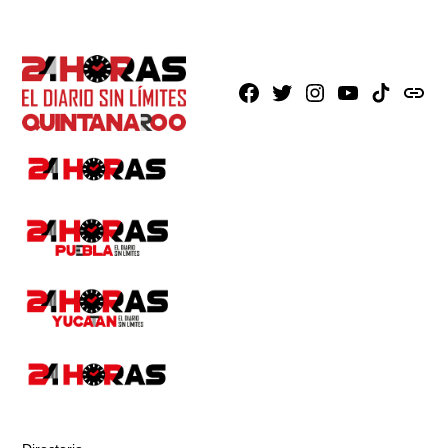
Facebook
X
Instagram
Youtube
TikTok
issuu