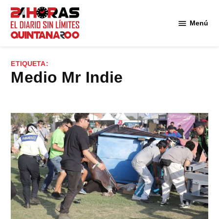
Saltar
al
Menú
Diario 24
contenido
Horas
Quintana
ETIQUETA:
Roo
medio Mr Indie