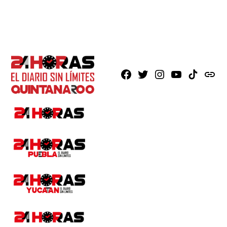
Facebook
X
Instagram
Youtube
TikTok
issuu