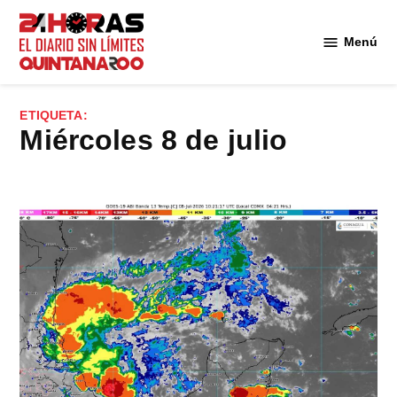
Saltar
al
Menú
Diario 24
contenido
Horas
Quintana
ETIQUETA:
Roo
Miércoles 8 de julio