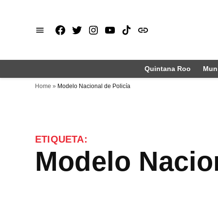
Saltar
al
Facebook
X
Instagram
Youtube
TikTok
issuu
contenido
Quintana Roo
Muni
Home
»
Modelo Nacional de Policía
ETIQUETA:
Modelo Nacio