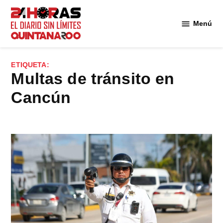
Saltar
al
Menú
Diario 24
contenido
Horas
Quintana
ETIQUETA:
Roo
Multas de tránsito en
Cancún