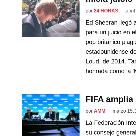
por
24 HORAS
abri
Ed Sheeran llegó a
para un juicio en e
pop británico plagi
estadounidense de
Loud, de 2014. Tam
honrada como la ‘M
FIFA amplía
por
AMM
marzo 15,
La Federación Inte
su consejo general