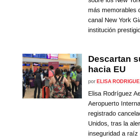
sobre los New Yor
más memorables de
canal New York G
institución presti
Descartan s
hacia EU
por
ELISA RODRIGUE
Elisa Rodríguez A
Aeropuerto Intern
registrado cancel
Unidos, tras la al
inseguridad a raíz 