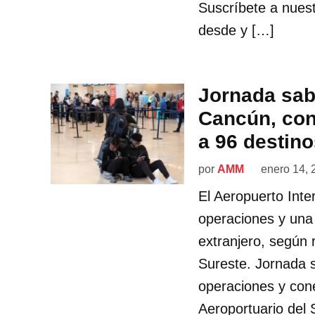
Suscríbete a nues
desde y […]
Jornada sab
Cancún, con
a 96 destin
por
AMM
enero 14, 
El Aeropuerto Int
operaciones y una 
extranjero, según 
Sureste. Jornada 
operaciones y con
Aeroportuario del 