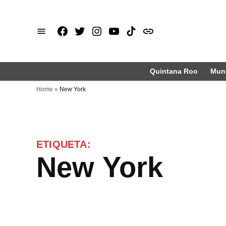
Saltar
al
Facebook
X
Instagram
Youtube
TikTok
issuu
contenido
Quintana Roo
Muni
Home
»
New York
ETIQUETA:
New York