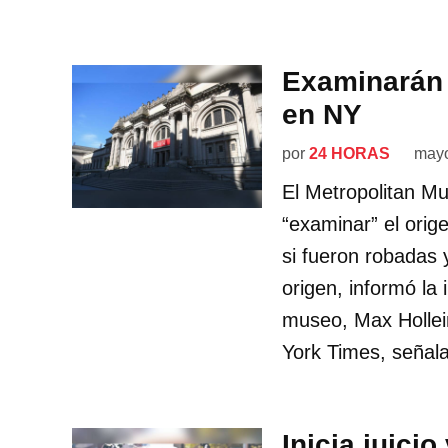
Examinarán 
en NY
por
24 HORAS
mayo
El Metropolitan M
“examinar” el orig
si fueron robadas y
origen, informó la 
museo, Max Hollein
York Times, señal
Inicia juici