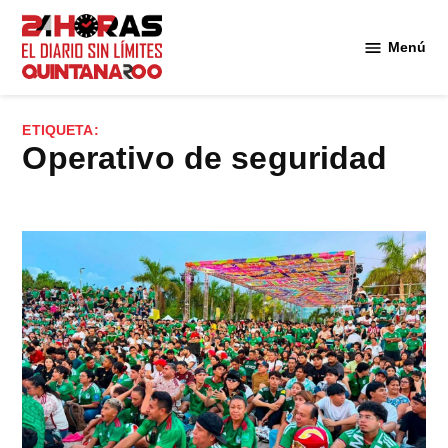
Saltar
al
Menú
Diario 24
contenido
Horas
Quintana
ETIQUETA:
Roo
Operativo de seguridad