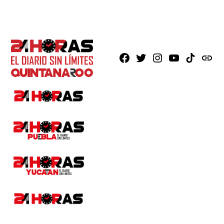
Facebook
X
Instagram
Youtube
TikTok
issuu