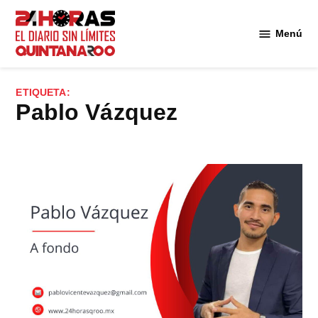
Saltar
al
Menú
Diario 24
contenido
Horas
Quintana
ETIQUETA:
Roo
Pablo Vázquez