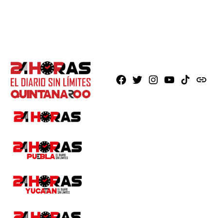
Facebook
X
Instagram
Youtube
TikTok
issuu