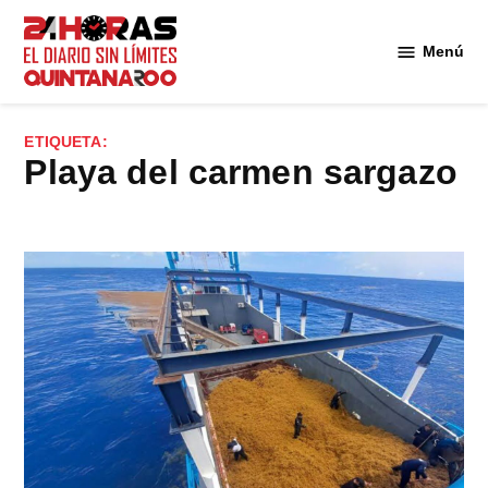
Saltar
al
Menú
Diario 24
contenido
Horas
Quintana
ETIQUETA:
Roo
playa del carmen sargazo