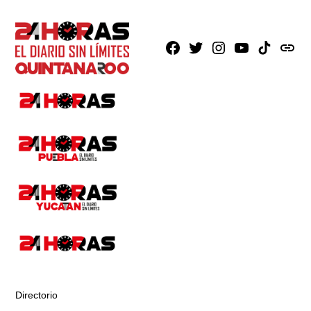
Facebook
X
Instagram
Youtube
TikTok
issuu
Directorio