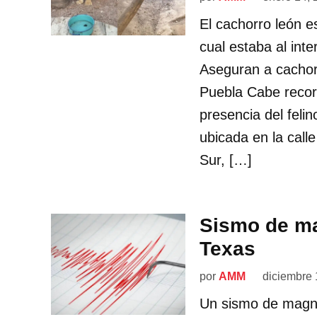
El cachorro león e
cual estaba al inte
Aseguran a cachor
Puebla Cabe recor
presencia del feli
ubicada en la calle
Sur, […]
Sismo de ma
Texas
por
AMM
diciembre 
Un sismo de magnit