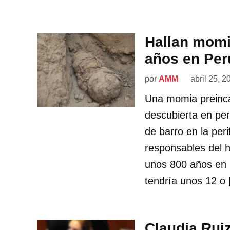
Hallan momi
años en Per
por
AMM
abril 25, 2
Una momia preinca
descubierta en per
de barro en la per
responsables del 
unos 800 años en 
tendría unos 12 o
Claudia Rui