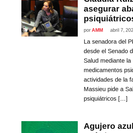
asegurar ab
psiquiátrico
por
AMM
abril 7, 20
La senadora del P
desde el Senado de
Salud mediante la
medicamentos psiqu
actividades de la 
Massieu pide a Sa
psiquiátricos […]
Agujero azul