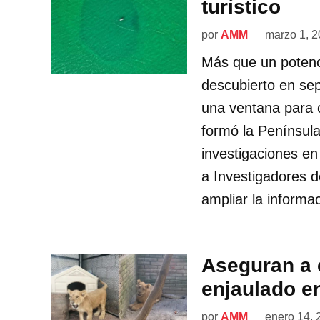
turístico
por
AMM
marzo 1, 
Más que un potenci
descubierto en se
una ventana para 
formó la Penínsul
investigaciones en
a Investigadores d
ampliar la informa
Aseguran a 
enjaulado e
por
AMM
enero 14, 