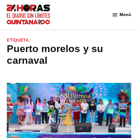
Saltar
al
Menú
Diario 24
contenido
Horas
Quintana
ETIQUETA:
Roo
puerto morelos y su
carnaval