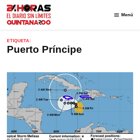
Saltar
al
Menú
Diario 24
contenido
Horas
Quintana
ETIQUETA:
Roo
Puerto Príncipe