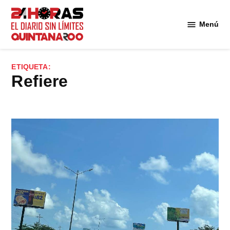
Saltar
al
Menú
Diario 24
contenido
Horas
Quintana
ETIQUETA:
Roo
refiere